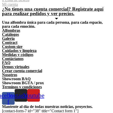
Mi cuenta
¿No tienes una cuenta comercial? Registrate aquí
para realizar pedidos y ver precios.
Una alfombra única para cada persona, para cada espacio,
para cada emoción.
Alfombras
Catálogos
Galeria
Contract
Custom size
Cuidados y limpieza
Medidas y códigos
Contáctanos
FAQ
Demos virtuales
Crear cuenta comercial
Nosotros
Showroom BAQ
Showroom BGTA / prox
Terminos y condiciones
acebook-
Instagram
Youtube
f
Mantente al día de todas nuestras noticias, proyectos.
[contact-form-7 id="38" title="Contact form 1"]