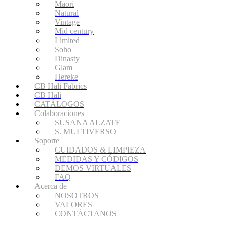
Maori
Natural
Vintage
Mid century
Limited
Soho
Dinasty
Glam
Hereke
CB Hali Fabrics
CB Hali
CATÁLOGOS
Colaboraciones
SUSANA ALZATE
S. MULTIVERSO
Soporte
CUIDADOS & LIMPIEZA
MEDIDAS Y CÓDIGOS
DEMOS VIRTUALES
FAQ
Acerca de
NOSOTROS
VALORES
CONTÁCTANOS