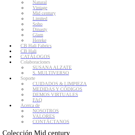
Natural
Vintage
Mid century
Limited
Soho
Dinasty
Glam
Hereke
CB Hali Fabrics
CB Hali
CATÁLOGOS
Colaboraciones
SUSANA ALZATE
S. MULTIVERSO
Soporte
CUIDADOS & LIMPIEZA
MEDIDAS Y CÓDIGOS
DEMOS VIRTUALES
FAQ
Acerca de
NOSOTROS
VALORES
CONTÁCTANOS
Colección Mid century