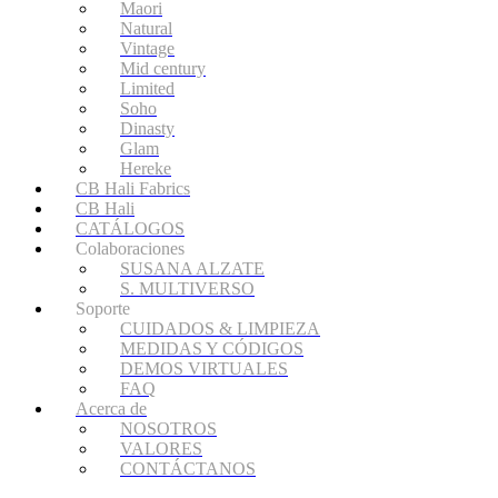
Maori
Natural
Vintage
Mid century
Limited
Soho
Dinasty
Glam
Hereke
CB Hali Fabrics
CB Hali
CATÁLOGOS
Colaboraciones
SUSANA ALZATE
S. MULTIVERSO
Soporte
CUIDADOS & LIMPIEZA
MEDIDAS Y CÓDIGOS
DEMOS VIRTUALES
FAQ
Acerca de
NOSOTROS
VALORES
CONTÁCTANOS