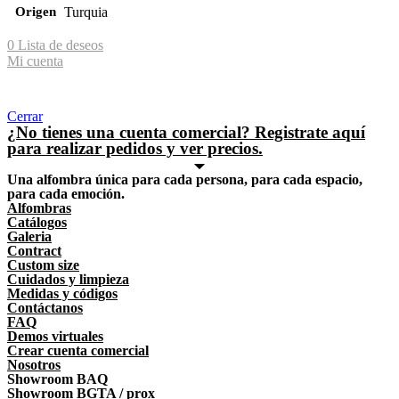
Origen
Turquia
0
Lista de deseos
Mi cuenta
Shopping cart
Cerrar
¿No tienes una cuenta comercial? Registrate aquí
para realizar pedidos y ver precios.
Una alfombra única para cada persona, para cada espacio,
para cada emoción.
Alfombras
Catálogos
Galeria
Contract
Custom size
Cuidados y limpieza
Medidas y códigos
Contáctanos
FAQ
Demos virtuales
Crear cuenta comercial
Nosotros
Showroom BAQ
Showroom BGTA / prox