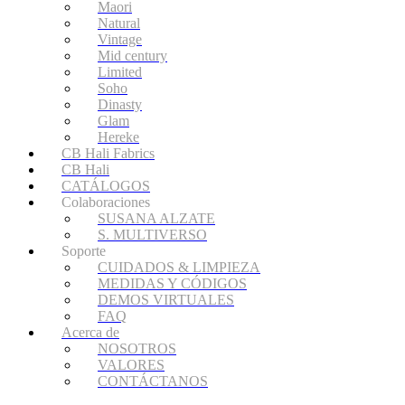
Maori
Natural
Vintage
Mid century
Limited
Soho
Dinasty
Glam
Hereke
CB Hali Fabrics
CB Hali
CATÁLOGOS
Colaboraciones
SUSANA ALZATE
S. MULTIVERSO
Soporte
CUIDADOS & LIMPIEZA
MEDIDAS Y CÓDIGOS
DEMOS VIRTUALES
FAQ
Acerca de
NOSOTROS
VALORES
CONTÁCTANOS