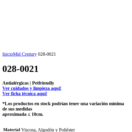
Watch video
Click to enlarge
Inicio
Mid Century
028-0021
028-0021
Antialérgicas | Petfriendly
Ver cuidados y limpieza aqui!
Ver ficha técnica aquí!
*Los productos en stock podrían tener una variación mínima
de sus medidas
aproximada ≤ 10cm.
Material
Viscosa, Algodón y Poliéster