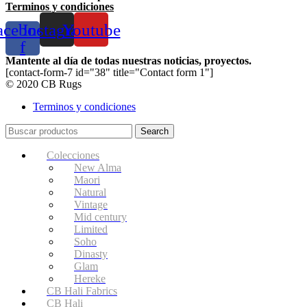
Terminos y condiciones
acebook-
Instagram
Youtube
f
Mantente al día de todas nuestras noticias, proyectos.
[contact-form-7 id="38" title="Contact form 1"]
© 2020 CB Rugs
Terminos y condiciones
Search
Colecciones
New Alma
Maori
Natural
Vintage
Mid century
Limited
Soho
Dinasty
Glam
Hereke
CB Hali Fabrics
CB Hali