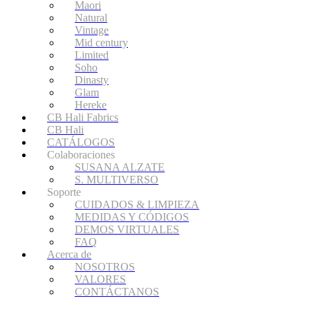
Maori
Natural
Vintage
Mid century
Limited
Soho
Dinasty
Glam
Hereke
CB Hali Fabrics
CB Hali
CATÁLOGOS
Colaboraciones
SUSANA ALZATE
S. MULTIVERSO
Soporte
CUIDADOS & LIMPIEZA
MEDIDAS Y CÓDIGOS
DEMOS VIRTUALES
FAQ
Acerca de
NOSOTROS
VALORES
CONTÁCTANOS