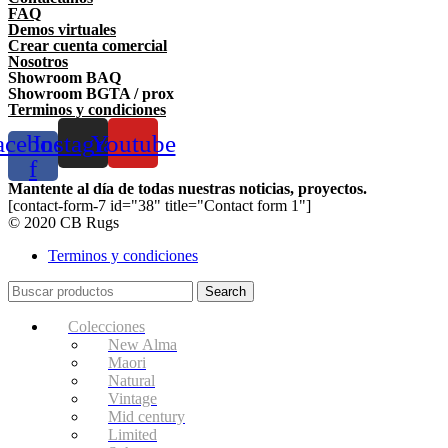
FAQ
Demos virtuales
Crear cuenta comercial
Nosotros
Showroom BAQ
Showroom BGTA / prox
Terminos y condiciones
acebook-
Instagram
Youtube
f
Mantente al día de todas nuestras noticias, proyectos.
[contact-form-7 id="38" title="Contact form 1"]
© 2020 CB Rugs
Terminos y condiciones
Search
Colecciones
New Alma
Maori
Natural
Vintage
Mid century
Limited