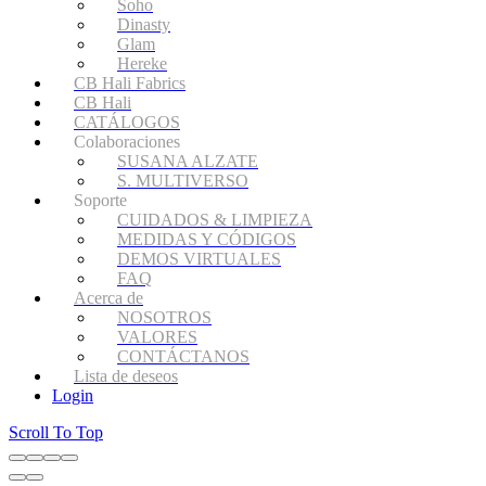
Soho
Dinasty
Glam
Hereke
CB Hali Fabrics
CB Hali
CATÁLOGOS
Colaboraciones
SUSANA ALZATE
S. MULTIVERSO
Soporte
CUIDADOS & LIMPIEZA
MEDIDAS Y CÓDIGOS
DEMOS VIRTUALES
FAQ
Acerca de
NOSOTROS
VALORES
CONTÁCTANOS
Lista de deseos
Login
Scroll To Top