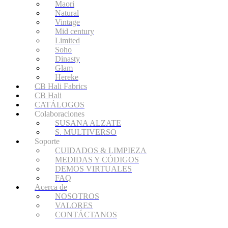
Maori
Natural
Vintage
Mid century
Limited
Soho
Dinasty
Glam
Hereke
CB Hali Fabrics
CB Hali
CATÁLOGOS
Colaboraciones
SUSANA ALZATE
S. MULTIVERSO
Soporte
CUIDADOS & LIMPIEZA
MEDIDAS Y CÓDIGOS
DEMOS VIRTUALES
FAQ
Acerca de
NOSOTROS
VALORES
CONTÁCTANOS