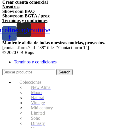
Crear cuenta comercial
Nosotros
Showroom BAQ
Showroom BGTA / prox
Terminos y condiciones
acebook-
Instagram
Youtube
f
Mantente al día de todas nuestras noticias, proyectos.
[contact-form-7 id="38" title="Contact form 1"]
© 2020 CB Rugs
Terminos y condiciones
Search
Colecciones
New Alma
Maori
Natural
Vintage
Mid century
Limited
Soho
Dinasty