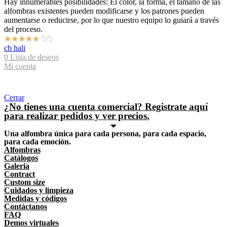
Hay innumerables posibilidades: El color, la forma, el tamaño de las
alfombras existentes pueden modificarse y los patrones pueden
aumentarse o reducirse, por lo que nuestro equipo lo guiará a través
del proceso.
★
★
★
★
★
5/5
cb hali
0
Lista de deseos
Mi cuenta
Shopping cart
Cerrar
¿No tienes una cuenta comercial? Registrate aquí
para realizar pedidos y ver precios.
Una alfombra única para cada persona, para cada espacio,
para cada emoción.
Alfombras
Catálogos
Galeria
Contract
Custom size
Cuidados y limpieza
Medidas y códigos
Contáctanos
FAQ
Demos virtuales