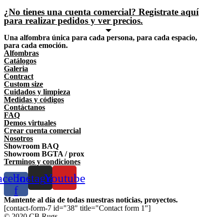
¿No tienes una cuenta comercial? Registrate aquí
para realizar pedidos y ver precios.
Una alfombra única para cada persona, para cada espacio,
para cada emoción.
Alfombras
Catálogos
Galeria
Contract
Custom size
Cuidados y limpieza
Medidas y códigos
Contáctanos
FAQ
Demos virtuales
Crear cuenta comercial
Nosotros
Showroom BAQ
Showroom BGTA / prox
Terminos y condiciones
acebook-
Instagram
Youtube
f
Mantente al día de todas nuestras noticias, proyectos.
[contact-form-7 id="38" title="Contact form 1"]
© 2020 CB Rugs