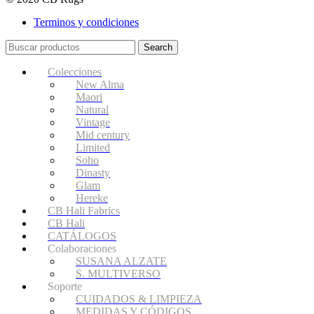
Terminos y condiciones
Search
Colecciones
New Alma
Maori
Natural
Vintage
Mid century
Limited
Soho
Dinasty
Glam
Hereke
CB Hali Fabrics
CB Hali
CATÁLOGOS
Colaboraciones
SUSANA ALZATE
S. MULTIVERSO
Soporte
CUIDADOS & LIMPIEZA
MEDIDAS Y CÓDIGOS